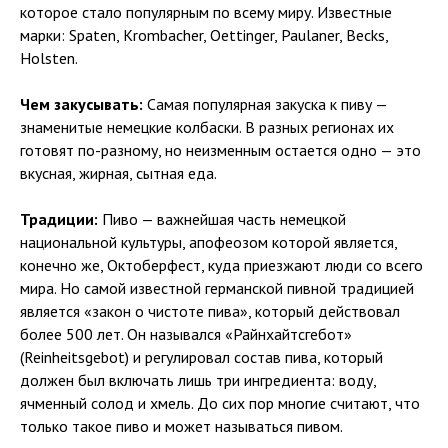
которое стало популярным по всему миру. Известные
марки: Spaten, Krombacher, Oettinger, Paulaner, Becks,
Holsten.
Чем закусывать:
Самая популярная закуска к пиву —
знаменитые немецкие колбаски. В разных регионах их
готовят по-разному, но неизменным остается одно — это
вкусная, жирная, сытная еда.
Традиции:
Пиво — важнейшая часть немецкой
национальной культуры, апофеозом которой является,
конечно же, Октоберфест, куда приезжают люди со всего
мира. Но самой известной германской пивной традицией
является «закон о чистоте пива», который действовал
более 500 лет. Он назывался «Райнхайтсгебот»
(Reinheitsgebot) и регулировал состав пива, который
должен был включать лишь три ингредиента: воду,
ячменный солод и хмель. До сих пор многие считают, что
только такое пиво и может называться пивом.