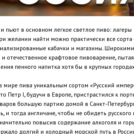
и пьют в основном легкое светлое пиво: лагеры
При желании найти можно практически все сорта 
циализированные кабачки и магазины. Широким
 и отечественное крафтовое пивоварение, пытая
ения пенного напитка хотя бы в крупных городах
 в мире пива уникальным сортом «Русский имперс
то Петр I, будучи в Европе, пристрастился к порт
варов большую партию домой в Санкт-Петербург
, и тогда англичане, чтобы не обидеть русского
значительно повысив содержание алкоголя и горь
ржало долгий и холодный морской путь в Россию