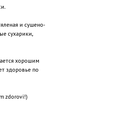
и.
Вяленая и сушено-
ые сухарики,
тается хорошим
ет здоровье по
m zdorovi!)