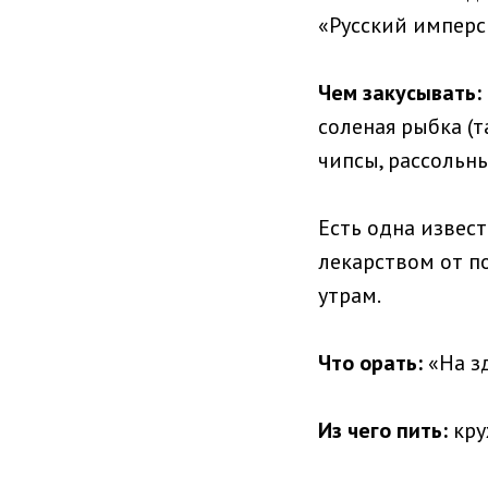
«Русский имперск
Чем закусывать:
соленая рыбка (т
чипсы, рассольны
Есть одна извес
лекарством от п
утрам.
Что орать:
«На зд
Из чего пить:
кру