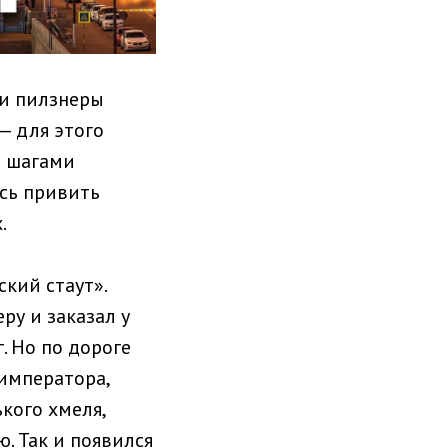
 и пилзнеры
— для этого
и шагами
сь привить
.
кий стаут».
еру и заказал у
. Но по дороге
 императора,
кого хмеля,
. Так и появился