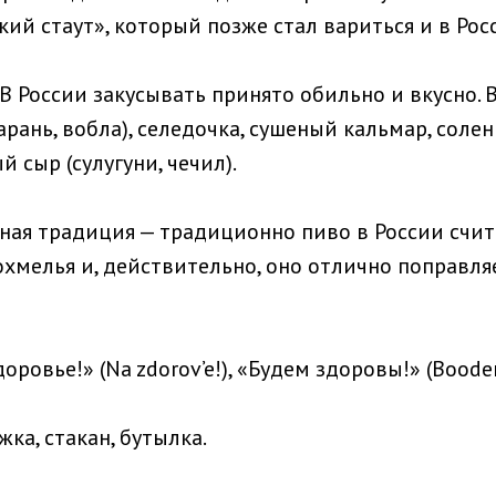
ий стаут», который позже стал вариться и в Росс
В России закусывать принято обильно и вкусно. 
арань, вобла), селедочка, сушеный кальмар, солен
й сыр (сулугуни, чечил).
тная традиция — традиционно пиво в России счи
охмелья и, действительно, оно отлично поправля
оровье!» (Na zdorov’e!), «Будем здоровы!» (Boode
жка, стакан, бутылка.