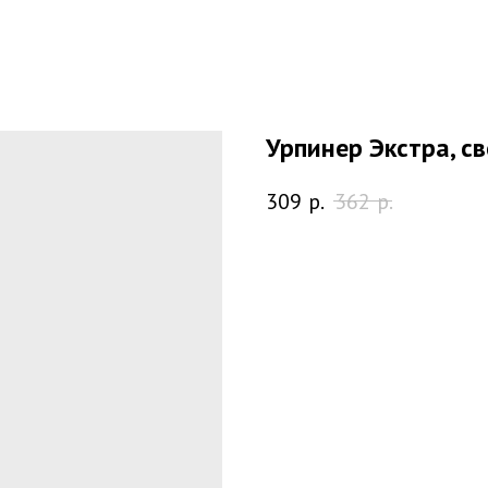
Урпинер Экстра, св
309
р.
362
р.