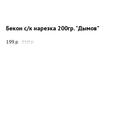
Бекон с/к нарезка 200гр. "Дымов"
199
р.
310
р.