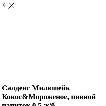
Салденс Милкшейк
Кокос&Мороженое, пивной
напиток 0,5 ж/б