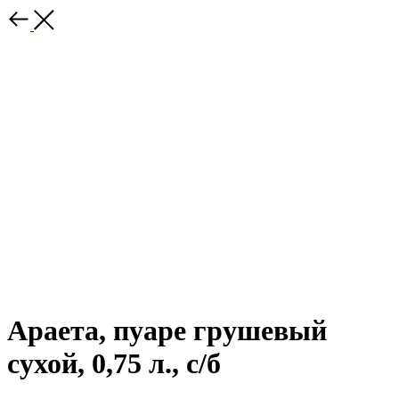
Араета, пуаре грушевый
сухой, 0,75 л., с/б